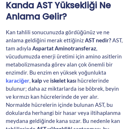
Kanda AST Yüksekliği Ne
Anlama Gelir?
Kan tahlili sonucunuzda gördüğünüz ve ne
anlama geldiğini merak ettiğiniz
AST nedir?
AST,
tam adıyla
Aspartat Aminotransferaz
,
vücudumuzda enerji üretimi için amino asitlerin
metabolizmasında görev alan çok önemli bir
enzimdir. Bu enzim en yüksek yoğunlukta
karaciğer
,
kalp
ve
iskelet kası
hücrelerinde
bulunur; daha az miktarlarda ise böbrek, beyin
ve kırmızı kan hücrelerinde de yer alır.
Normalde hücrelerin içinde bulunan AST, bu
dokularda herhangi bir hasar veya iltihaplanma
meydana geldiğinde kana sızar. Bu nedenle kan
tahlillerinde
AST yüksekliği
saptanması, bu