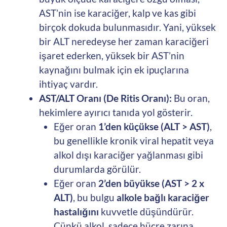
AST’nin ise karaciğer, kalp ve kas gibi
birçok dokuda bulunmasıdır. Yani, yüksek
bir ALT neredeyse her zaman karaciğeri
işaret ederken, yüksek bir AST’nin
kaynağını bulmak için ek ipuçlarına
ihtiyaç vardır.
AST/ALT Oranı (De Ritis Oranı):
Bu oran,
hekimlere ayırıcı tanıda yol gösterir.
Eğer oran
1’den küçükse (ALT > AST)
,
bu genellikle kronik viral hepatit veya
alkol dışı karaciğer yağlanması gibi
durumlarda görülür.
Eğer oran
2’den büyükse (AST > 2 x
ALT)
, bu bulgu
alkole bağlı karaciğer
hastalığını
kuvvetle düşündürür.
Çünkü alkol, sadece hücre zarına