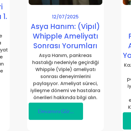
i
1.
12/07/2025
ı
Asya Hanım: (Vipıl)
Whipple Ameliyatı
e
a
Sonrası Yorumları
iyat
Yo
Asya Hanım, pankreas
ve
hastalığı nedeniyle geçirdiği
an
Ka
Whipple (Viple) ameliyatı
de
sonrası deneyimlerini
p
paylaşıyor. Ameliyat süreci,
i
iyileşme dönemi ve hastalara
önerileri hakkında bilgi alın.
e
K
Devamını Gör…