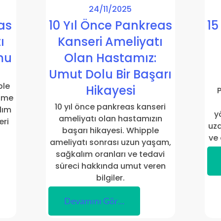
24/11/2025
as
10 Yıl Önce Pankreas
15
ı
Kanseri Ameliyatı
mu
Olan Hastamız:
Umut Dolu Bir Başarı
ple
Hikayesi
P
eşme
10 yıl önce pankreas kanseri
lım
y
ameliyatı olan hastamızın
eri
uza
başarı hikayesi. Whipple
ve 
ameliyatı sonrası uzun yaşam,
sağkalım oranları ve tedavi
süreci hakkında umut veren
bilgiler.
Devamını Gör…