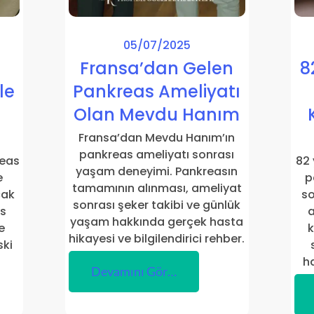
05/07/2025
Fransa’dan Gelen
8
le
Pankreas Ameliyatı
Olan Mevdu Hanım
Fransa’dan Mevdu Hanım’ın
pankreas ameliyatı sonrası
reas
82 
yaşam deneyimi. Pankreasın
e
p
tamamının alınması, ameliyat
cak
so
sonrası şeker takibi ve günlük
ks
a
yaşam hakkında gerçek hasta
e
k
hikayesi ve bilgilendirici rehber.
ski
ha
Devamını Gör…