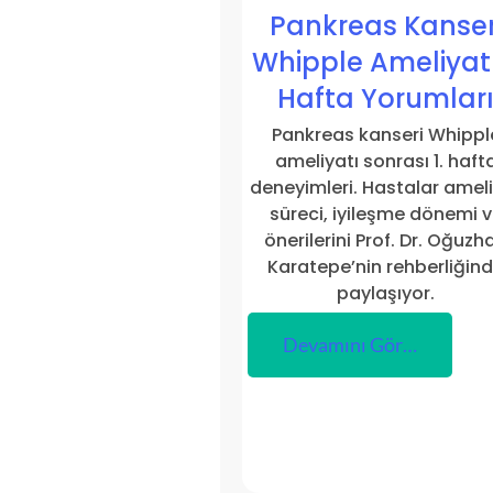
Pankreas Kanser
Whipple Ameliyatı 
Hafta Yorumlar
Pankreas kanseri Whippl
ameliyatı sonrası 1. haft
deneyimleri. Hastalar amel
süreci, iyileşme dönemi 
önerilerini Prof. Dr. Oğuzh
Karatepe’nin rehberliğin
paylaşıyor.
Devamını Gör…