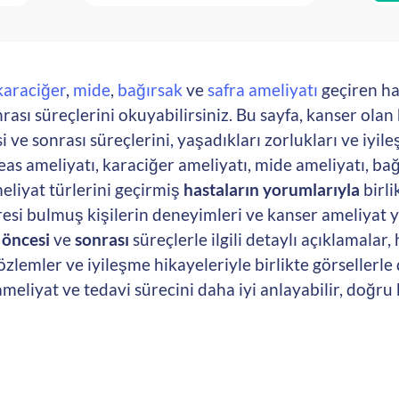
karaciğer
,
mide
,
bağırsak
ve
safra ameliyatı
geçiren ha
ası süreçlerini okuyabilirsiniz. Bu sayfa, kanser olan
 ve sonrası süreçlerini, yaşadıkları zorlukları ve iyile
as ameliyatı, karaciğer ameliyatı, mide ameliyatı, bağ
meliyat türlerini geçirmiş
hastaların yorumlarıyla
birli
aresi bulmuş kişilerin deneyimleri ve kanser ameliyat
 öncesi
ve
sonrası
süreçlerle ilgili detaylı açıklamalar,
gözlemler ve iyileşme hikayeleriyle birlikte görsellerl
ameliyat ve tedavi sürecini daha iyi anlayabilir, doğru 