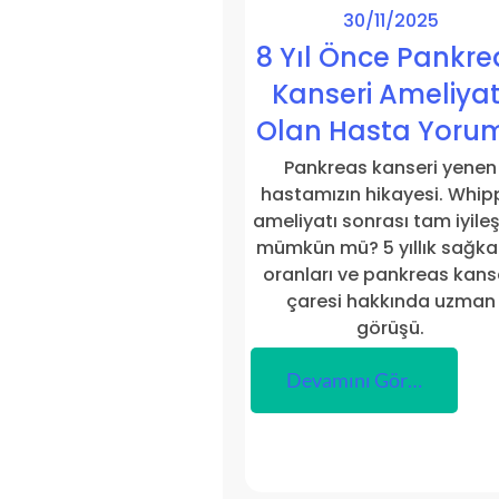
30/11/2025
8 Yıl Önce Pankre
Kanseri Ameliyat
Olan Hasta Yoru
Pankreas kanseri yenen
hastamızın hikayesi. Whip
ameliyatı sonrası tam iyil
mümkün mü? 5 yıllık sağka
oranları ve pankreas kans
çaresi hakkında uzman
görüşü.
Devamını Gör…