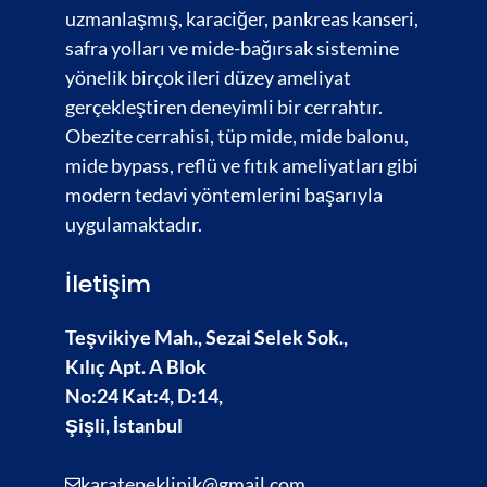
uzmanlaşmış,
karaciğer
,
pankreas kanseri,
safra yolları
ve
mide-bağırsak
sistemine
yönelik birçok ileri düzey ameliyat
gerçekleştiren deneyimli bir cerrahtır.
Obezite cerrahisi,
tüp mide, mide balonu,
mide bypass, reflü ve fıtık ameliyatları gibi
modern tedavi yöntemlerini başarıyla
uygulamaktadır.
İletişim
Teşvikiye Mah., Sezai Selek Sok.,
Kılıç Apt. A Blok
No:24 Kat:4, D:14,
Şişli, İstanbul
karatepeklinik@gmail.com