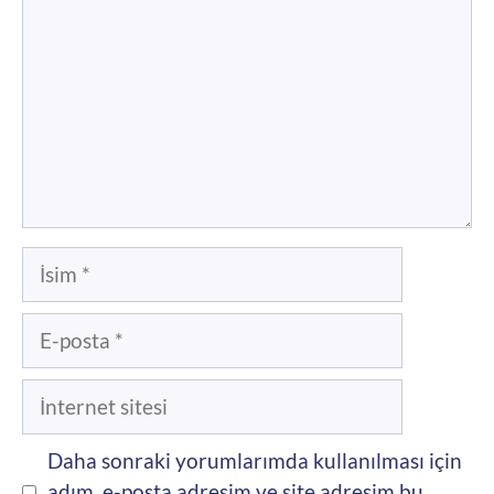
İsim
E-
posta
İnternet
sitesi
Daha sonraki yorumlarımda kullanılması için
adım, e-posta adresim ve site adresim bu