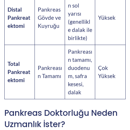
n sol
Distal
Pankreas
yarısı
Pankreat
Gövde ve
Yüksek
(genellikl
ektomi
Kuyruğu
e dalak ile
birlikte)
Pankreası
n tamamı,
Total
Pankreası
duodenu
Çok
Pankreat
n Tamamı
m, safra
Yüksek
ektomi
kesesi,
dalak
Pankreas Doktorluğu Neden
Uzmanlık İster?