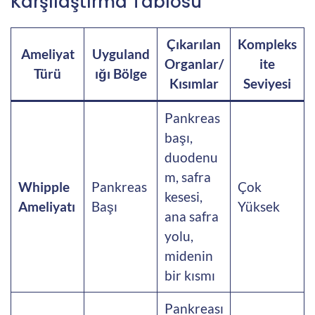
Karşılaştırma Tablosu
Çıkarılan
Kompleks
Ameliyat
Uyguland
Organlar/
ite
Türü
ığı Bölge
Kısımlar
Seviyesi
Pankreas
başı,
duodenu
m, safra
Whipple
Pankreas
Çok
kesesi,
Ameliyatı
Başı
Yüksek
ana safra
yolu,
midenin
bir kısmı
Pankreası