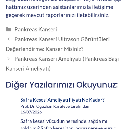
hattımız üzerinden asistanlarımızla iletişime
geçerek mevcut raporlarınızı iletebilirsiniz.
Kategoriler
Pankreas Kanseri
Pankreas Kanseri Ultrason Görüntüleri
Değerlendirme: Kanser Misiniz?
Pankreas Kanseri Ameliyatı (Pankreas Başı
Kanseri Ameliyatı)
Diğer Yazılarımızı Okuyunuz:
Safra Kesesi Ameliyatı Fiyatı Ne Kadar?
Prof. Dr. Oğuzhan Karatepe tarafından
16/07/2026
Safra kesesi vücudun neresinde, sağda mı
solda mı? Safra kesesi taşı ağrısı nereye vurur,