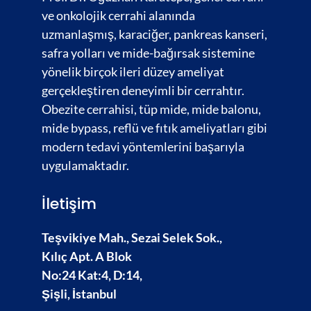
ve onkolojik cerrahi alanında
uzmanlaşmış,
karaciğer
,
pankreas kanseri,
safra yolları
ve
mide-bağırsak
sistemine
yönelik birçok ileri düzey ameliyat
gerçekleştiren deneyimli bir cerrahtır.
Obezite cerrahisi,
tüp mide, mide balonu,
mide bypass, reflü ve fıtık ameliyatları gibi
modern tedavi yöntemlerini başarıyla
uygulamaktadır.
İletişim
Teşvikiye Mah., Sezai Selek Sok.,
Kılıç Apt. A Blok
No:24 Kat:4, D:14,
Şişli, İstanbul