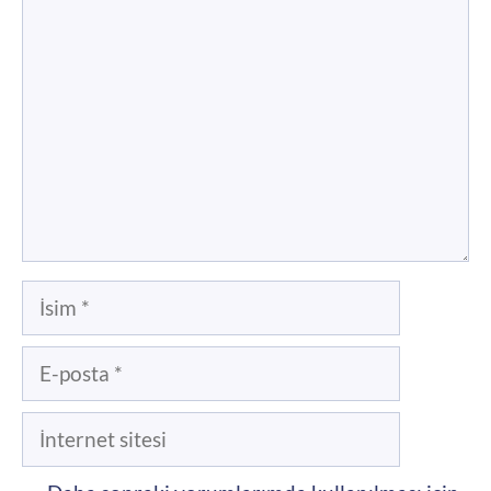
Yorum
İsim
E-
posta
İnternet
sitesi