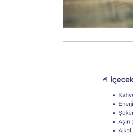
🥤 İçecek
Kahve
Enerji
Şekerl
Aşırı 
Alkol 