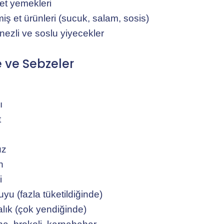
 et yemekleri
miş et ürünleri (sucuk, salam, sosis)
ezli ve soslu yiyecekler
 ve Sebzeler
ı
t
uz
n
i
uyu (fazla tüketildiğinde)
alık (çok yendiğinde)