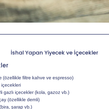
İshal Yapan Yiyecek ve İçecekler
ler
 (özellikle filtre kahve ve espresso)
 içecekleri
i gazlı içecekler (kola, gazoz vb.)
çay (özellikle demli)
(bira, şarap vb.)