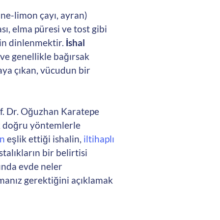
nane-limon çayı, ayran)
ı, elma püresi ve tost gibi
in dinlenmektir.
İshal
ve genellikle bağırsak
taya çıkan, vücudun bir
of. Dr. Oğuzhan Karatepe
ak doğru yöntemlerle
ın
eşlik ettiği ishalin,
iltihaplı
alıkların bir belirtisi
rında evde neler
anız gerektiğini açıklamak