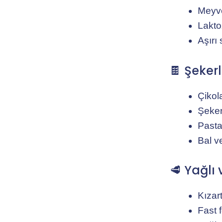
Meyve 
Lakto
Aşırı
🍫 Şekerl
Çikol
Şekerl
Pastal
Bal v
🥩 Yağlı 
Kızar
Fast 