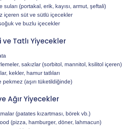
suları (portakal, erik, kayısı, armut, şeftali)
z içeren süt ve sütlü içecekler
 soğuk ve buzlu içecekler
i ve Tatlı Yiyecekler
ata
emeler, sakızlar (sorbitol, mannitol, ksilitol içeren)
ar, kekler, hamur tatlıları
e pekmez (aşırı tüketildiğinde)
ve Ağır Yiyecekler
tmalar (patates kızartması, börek vb.)
food (pizza, hamburger, döner, lahmacun)