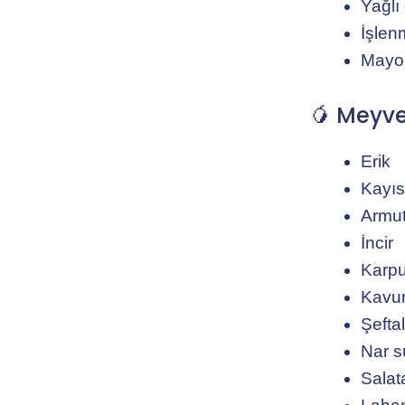
Yağlı
İşlen
Mayon
🥭 Meyve
Erik
Kayıs
Armu
İncir
Karp
Kavu
Şeftal
Nar s
Salat