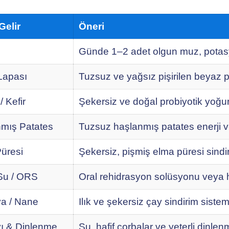
Gelir
Öneri
Günde 1–2 adet olgun muz, potas
 Lapası
Tuzsuz ve yağsız pişirilen beyaz pi
/ Kefir
Şekersiz ve doğal probiyotik yoğurt/k
mış Patates
Tuzsuz haşlanmış patates enerji veri
üresi
Şekersiz, pişmiş elma püresi sindiri
Su / ORS
Oral rehidrasyon solüsyonu veya ha
a / Nane
Ilık ve şekersiz çay sindirim sistemi
vı & Dinlenme
Su, hafif çorbalar ve yeterli dinlen