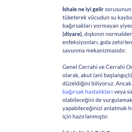
İshale ne iyi gelir
sorusunun e
tüketerek vücudun su kaybını
bağırsakları yormayan yiyec
(diyare)
, dışkının normalde
enfeksiyonları, gıda zehirle
savunma mekanizmasıdır.
Genel Cerrahi ve Cerrahi On
olarak, akut (ani başlangıçl
düzeldiğini biliyoruz. Ancak
bağırsak hastalıkları
veya si
olabileceğini de vurgulamak
yapabileceğinizi anlatmak 
için hazırlanmıştır.