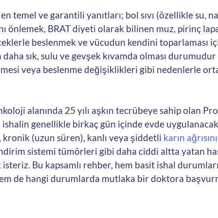
n temel ve garantili yanıtları; bol sıvı (özellikle su, 
 önlemek, BRAT diyeti olarak bilinen muz, pirinç lapas
eklerle beslenmek ve vücudun kendini toparlaması iç
n daha sık, sulu ve gevşek kıvamda olması durumudur 
nmesi veya beslenme değişiklikleri gibi nedenlerle or
koloji alanında 25 yılı aşkın tecrübeye sahip olan Pr
ı) ishalin genellikle birkaç gün içinde evde uygulanac
, kronik (uzun süren), kanlı veya şiddetli
karın ağrısın
ndirim sistemi tümörleri gibi daha ciddi altta yatan hast
 isteriz. Bu kapsamlı rehber, hem basit ishal durumla
hem de hangi durumlarda mutlaka bir doktora başvurm