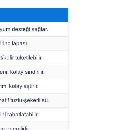
yum desteği sağlar.
rinç lapası.
efir tüketilebilir.
r, kolay sindirilir.
mi kolaylaştırır.
fif tuzlu-şekerli su.
ni rahatlatabilir.
me önemlidir.