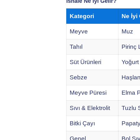
İshale Ne İyi Gelir?
Kategori
Ne İyi 
Meyve
Muz
Tahıl
Pirinç
Süt Ürünleri
Yoğurt 
Sebze
Haşlan
Meyve Püresi
Elma P
Sıvı & Elektrolit
Tuzlu 
Bitki Çayı
Papaty
Genel
Bol Sı