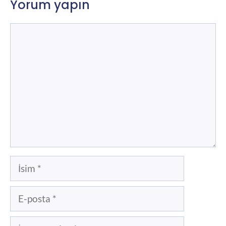
Yorum yapın
Yorum
İsim
E-
posta
İnternet