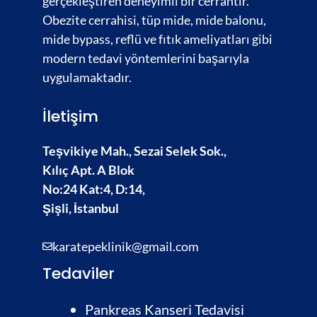
gerçekleştiren deneyimli bir cerrahtır.
Obezite cerrahisi,
tüp mide, mide balonu,
mide bypass, reflü ve fıtık ameliyatları gibi
modern tedavi yöntemlerini başarıyla
uygulamaktadır.
İletişim
Teşvikiye Mah., Sezai Selek Sok.,
Kılıç Apt. A Blok
No:24 Kat:4, D:14,
Şişli, İstanbul
karatepeklinik@gmail.com
Tedaviler
Pankreas Kanseri Tedavisi