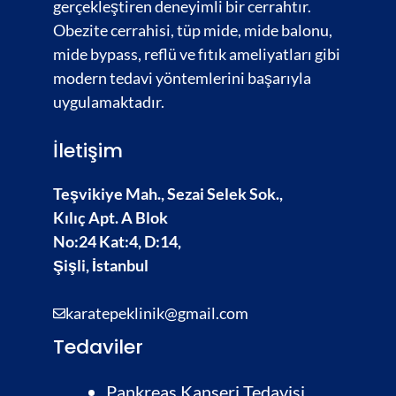
gerçekleştiren deneyimli bir cerrahtır.
Obezite cerrahisi,
tüp mide, mide balonu,
mide bypass, reflü ve fıtık ameliyatları gibi
modern tedavi yöntemlerini başarıyla
uygulamaktadır.
İletişim
Teşvikiye Mah., Sezai Selek Sok.,
Kılıç Apt. A Blok
No:24 Kat:4, D:14,
Şişli, İstanbul
karatepeklinik@gmail.com
Tedaviler
Pankreas Kanseri Tedavisi